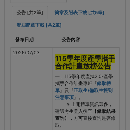
公告 [共2筆]
簡章及附表下載 [共5筆]
歷屆簡章下載 [共2筆]
發布日期
公告內容
2026/07/03
115學年度產學攜手
合作計畫放榜公告
一、115學年度產攜2.0-產學
攜手合作計畫專班『
錄取榜
單
』及『
正取生/備取生報到
注意事項
』。
※ 上開榜單資訊眾多，
建議考生登入後至【
錄取結果
查詢
】，方可直接查詢是否錄
取。