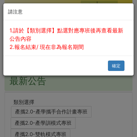
|
連絡我們
回勤益首頁
國立勤益科技大學
請注意
115學年
度產學專班招生系統
1.請於【類別選擇】點選對應專班後再查看最新
公告內容
最新公告
網路報名
密碼查詢
其他諮詢
2.報名結束/ 現在非為報名期間
報名號查詢
確定
最新公告
類別選擇
產攜2.0-產學攜手合作計畫專班
產攜2.0-產學訓模式專班
產攜2.0-雙軌模式專班